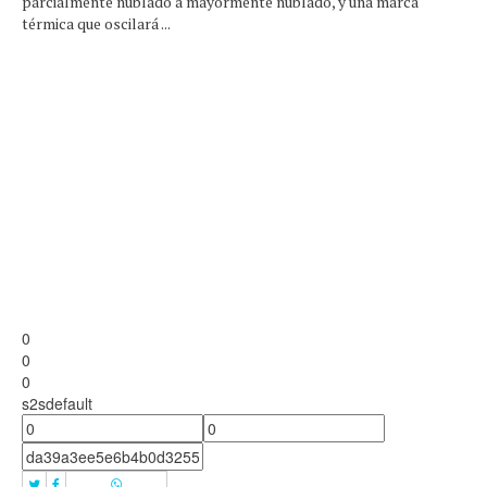
parcialmente nublado a mayormente nublado, y una marca
térmica que oscilará ...
0
0
0
s2sdefault