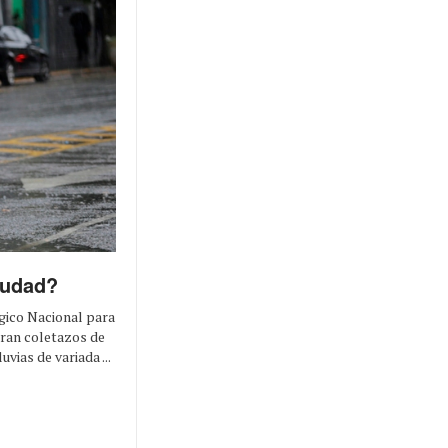
iudad?
gico Nacional para
eran coletazos de
vias de variada ...