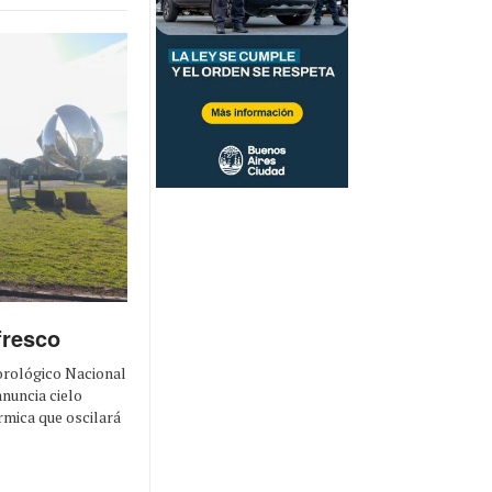
fresco
eorológico Nacional
anuncia cielo
rmica que oscilará