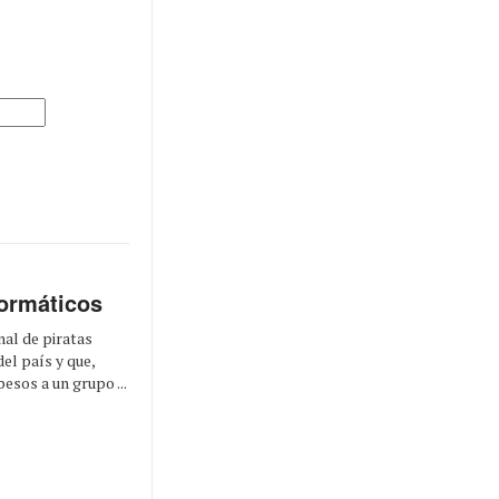
formáticos
nal de piratas
el país y que,
esos a un grupo ...