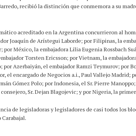
Barredo, recibió la distinción que conmemora a su madr
ático acreditado en la Argentina concurrieron al home
dor Joaquín de Arístegui Laborde; por Filipinas, la emb
r; por México, la embajadora Lilia Eugenia Rossbach Su
l embajador Torsten Ericsson; por Vietnam, la embajador
 por Azerbaiyán, el embajador Ramzi Teymurov; por Boli
r, el encargado de Negocios a.i., Paul Vallejo Madrid; p
ermán Gómez Polo; por Indonesia, el Sr. Pierre Manoppo;
 consejero, Sr. Dejan Blagojevic; y por Nigeria, la primer
cia de legisladoras y legisladores de casi todos los blo
 Carabajal.