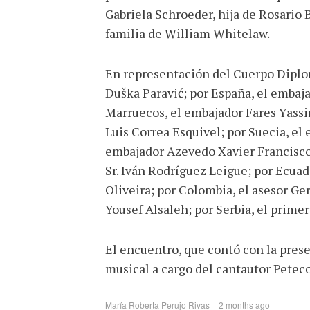
Gabriela Schroeder, hija de Rosario 
familia de William Whitelaw.
En representación del Cuerpo Diplom
Duška Paravić; por España, el embaja
Marruecos, el embajador Fares Yassi
Luis Correa Esquivel; por Suecia, e
embajador Azevedo Xavier Francisco;
Sr. Iván Rodríguez Leigue; por Ecuado
Oliveira; por Colombia, el asesor G
Yousef Alsaleh; por Serbia, el primer
El encuentro, que contó con la presen
musical a cargo del cantautor Peteco
María Roberta Perujo Rivas
2 months ago