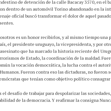
ndestino de detención de la calle Bacacay 3570, en el ba
on dentro de un automóvil Torino abandonado en la int
naje oficial buscó transformar el dolor de aquel pasad
sentes.
osotros es un honor recibirlos, y al mismo tiempo una p
ís, el presidente uruguayo, la vicepresidenta, y por ot
esinato que ha marcado la historia reciente del Urugu
errorismos de Estado, la coordinación de la maldad. Fuer
omún la vocación democrática, la lucha contra el autori
Humanos. Fueron contra eso las dictaduras, no fueron s
demócratas que tenían como objetivo político consagrar 
el desafío de trabajar para despolarizar las sociedades,
nabilidad de la democracia. Y reafirmar la consigna Nun