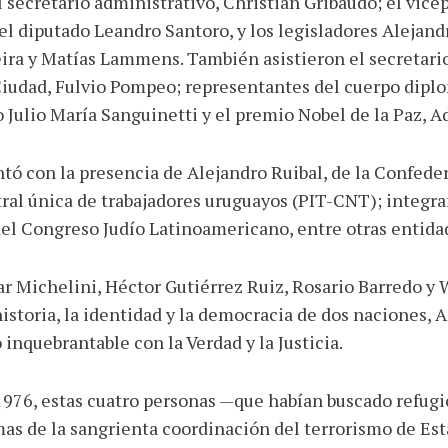
secretario administrativo, Christian Gribaudo; el vicepr
el diputado Leandro Santoro, y los legisladores Alejandr
ira y Matías Lammens. También asistieron el secretari
Ciudad, Fulvio Pompeo; representantes del cuerpo diplo
Julio María Sanguinetti y el premio Nobel de la Paz, Ad
ontó con la presencia de Alejandro Ruibal, de la Confed
tral única de trabajadores uruguayos (PIT-CNT); integra
del Congreso Judío Latinoamericano, entre otras entida
ar Michelini, Héctor Gutiérrez Ruiz, Rosario Barredo y 
historia, la identidad y la democracia de dos naciones, 
nquebrantable con la Verdad y la Justicia.
1976, estas cuatro personas —que habían buscado refug
as de la sangrienta coordinación del terrorismo de Es