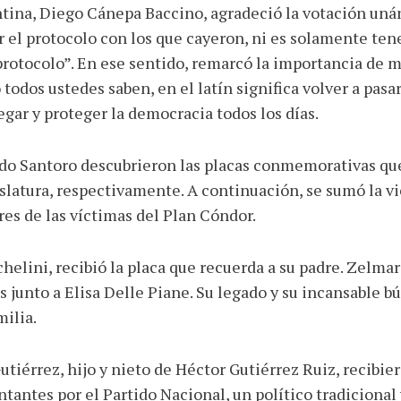
tina, Diego Cánepa Baccino, agradeció la votación uná
 el protocolo con los que cayeron, ni es solamente tene
otocolo”. En ese sentido, remarcó la importancia de ma
todos ustedes saben, en el latín significa volver a pas
egar y proteger la democracia todos los días.
tado Santoro descubrieron las placas conmemorativas q
islatura, respectivamente. A continuación, se sumó la v
ares de las víctimas del Plan Cóndor.
helini, recibió la placa que recuerda a su padre. Zelmar
s junto a Elisa Delle Piane. Su legado y su incansable b
milia.
tiérrez, hijo y nieto de Héctor Gutiérrez Ruiz, recibie
antes por el Partido Nacional, un político tradicional