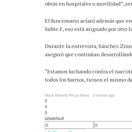
obras en hospitales o movilidad”, se
El funcionario aclaró además que esos
Subte F, eso está asignado por otro l
Durante la entrevista, Sánchez Zinny
aseguró que continúan desarrollándos
“Estamos luchando contra el narcotrá
todos los barrios, tienen el mismo de
María Roberta Perujo Rivas
2 months ago
0
0
0
s2sdefault