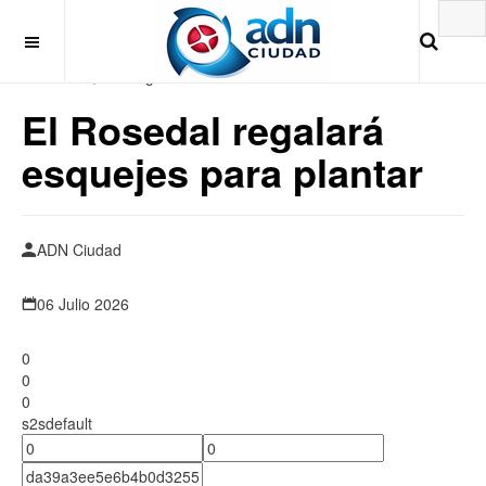
Miércoles , 5 de Agosto 2026
El Rosedal regalará
esquejes para plantar
ADN Ciudad
06 Julio 2026
0
0
0
s2sdefault